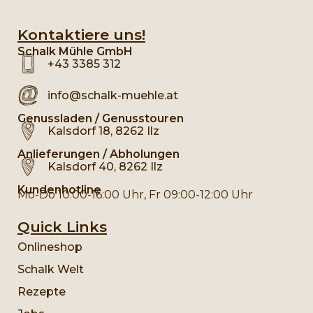
Kontaktiere uns!
Schalk Mühle GmbH
+43 3385 312
info@schalk-muehle.at
Genussladen / Genusstouren
Kalsdorf 18, 8262 Ilz
Anlieferungen / Abholungen
Kalsdorf 40, 8262 Ilz
Kundenhotline
Mo-Do 10:00-16:00 Uhr, Fr 09:00-12:00 Uhr
Quick Links
Onlineshop
Schalk Welt
Rezepte