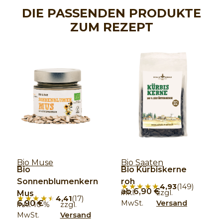
DIE PASSENDEN PRODUKTE
ZUM REZEPT
Bio Muse
Bio Saaten
Bio
Bio Kürbiskerne
Sonnenblumenkern
roh
★★★★★
★★★★★
4,93
(149)
ab
6,90
€
inkl.
zzgl.
Mus
★★★★★
★★★★★
4,41
(17)
6,90
€
MwSt.
Versand
inkl. 10 %
zzgl.
MwSt.
Versand