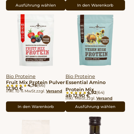
Ausführung wählen
In den Warenkorb
Bio Proteine
Bio Proteine
Fruit Mix Protein Pulver
Essential Amino
4,76
(66)
★★★★★
★★★★★
12,90
€
Protein Mix
inkl. 10 % MwSt.
zzgl.
Versand
4,92
(64)
★★★★★
★★★★★
ab
12,90
€
inkl. MwSt.
zzgl.
Versand
In den Warenkorb
Ausführung wählen