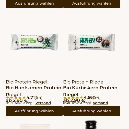
Ausführung wählen
Ausführung wählen
Bio Protein Riegel
Bio Protein Riegel
Bio Hanfsamen Protein
Bio Kürbiskern Protein
Riegel
Riegel
4,71
(94)
4,56
(94)
★★★★★
★★★★★
★★★★★
★★★★★
ab
2,90
€
ab
2,90
€
inkl. MwSt.
zzgl.
Versand
inkl. MwSt.
zzgl.
Versand
Ausführung wählen
Ausführung wählen