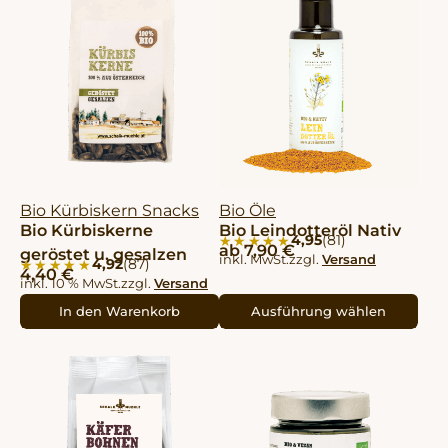
Bio Kürbiskern Snacks
Bio Öle
Bio Kürbiskerne
Bio Leindotteröl Nativ
4,95
(81)
★★★★★
★★★★★
ab
7,90
€
geröstet u. gesalzen
inkl. MwSt.
zzgl.
Versand
4,92
(87)
★★★★★
★★★★★
4,40
€
inkl. 10 % MwSt.
zzgl.
Versand
In den Warenkorb
Ausführung wählen