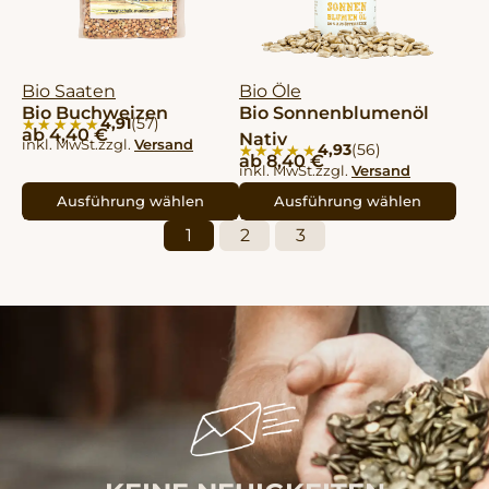
Bio Saaten
Bio Öle
Bio Buchweizen
Bio Sonnenblumenöl
4,91
(57)
★★★★★
★★★★★
ab
4,40
€
Nativ
inkl. MwSt.
zzgl.
Versand
4,93
(56)
★★★★★
★★★★★
ab
8,40
€
inkl. MwSt.
zzgl.
Versand
Ausführung wählen
Ausführung wählen
1
2
3