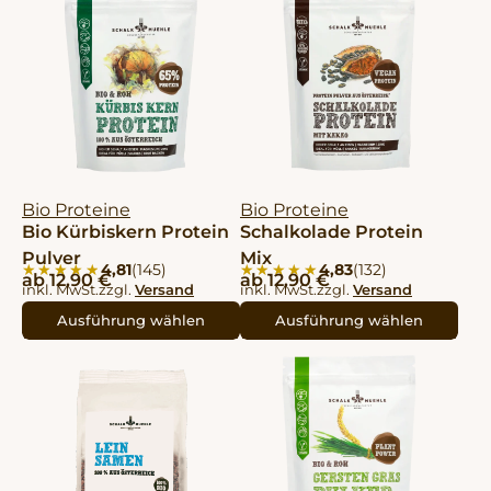
Bio Proteine
Bio Proteine
Bio Kürbiskern Protein
Schalkolade Protein
Pulver
Mix
4,81
(145)
4,83
(132)
★★★★★
★★★★★
★★★★★
★★★★★
ab
12,90
€
ab
12,90
€
inkl. MwSt.
zzgl.
Versand
inkl. MwSt.
zzgl.
Versand
Ausführung wählen
Ausführung wählen