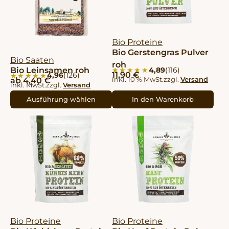
Bio Proteine
Bio Gerstengras Pulver
Bio Saaten
roh
4,89
(116)
Bio Leinsamen roh
★★★★★
★★★★★
11,90
€
4,96
(126)
★★★★★
★★★★★
inkl. 10 % MwSt.
zzgl.
Versand
ab
4,40
€
inkl. MwSt.
zzgl.
Versand
Ausführung wählen
In den Warenkorb
Bio Proteine
Bio Proteine