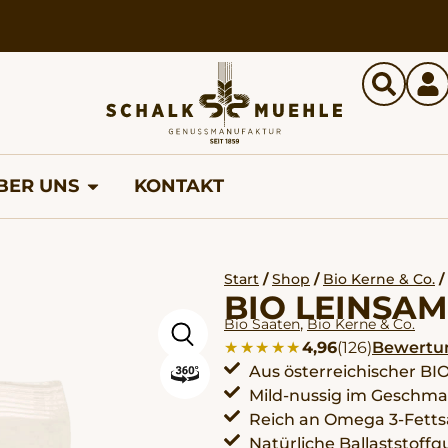
BER UNS
KONTAKT
Start
/
Shop
/
Bio Kerne & Co.
/
BIO LEINSA
,
Bio Saaten
Bio Kerne & Co.
★★★★★
★★★★★
4,96
(126)
Bewertu
Aus österreichischer BI
Mild-nussig im Geschm
Reich an Omega 3-Fett
Natürliche Ballaststoffq