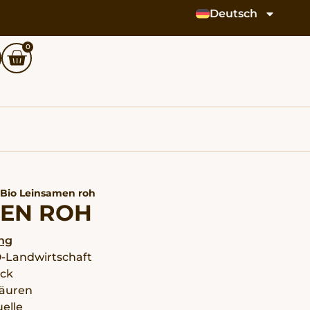
Deutsch
0
 Bio Leinsamen roh
MEN ROH
ng
O-Landwirtschaft
ack
säuren
uelle