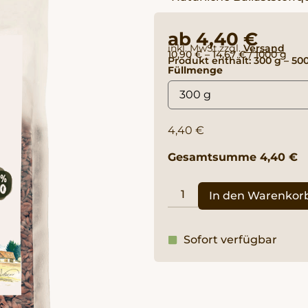
ab
4,40
€
inkl. MwSt.
zzgl.
Versand
10,90
€
–
14,67
€
/
1000
g
Produkt enthält: 300
g
– 50
Füllmenge
4,40
€
Gesamtsumme
4,40
€
In den Warenkor
Sofort verfügbar