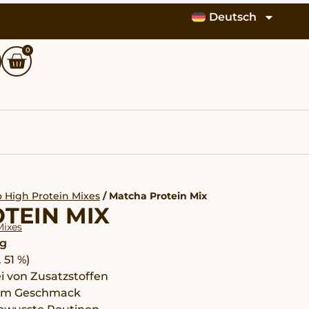
Deutsch
0
o High Protein Mixes
/ Matcha Protein Mix
TEIN MIX
Mixes
g
 51 %)
i von Zusatzstoffen
d im Geschmack
ewusste Routinen