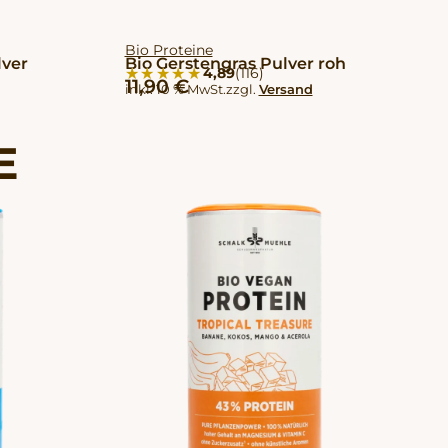
Bio Proteine
lver
Bio Gerstengras Pulver roh
★★★★★
★★★★★
4,89
(116)
11,90
€
inkl. 10 % MwSt.
zzgl.
Versand
E