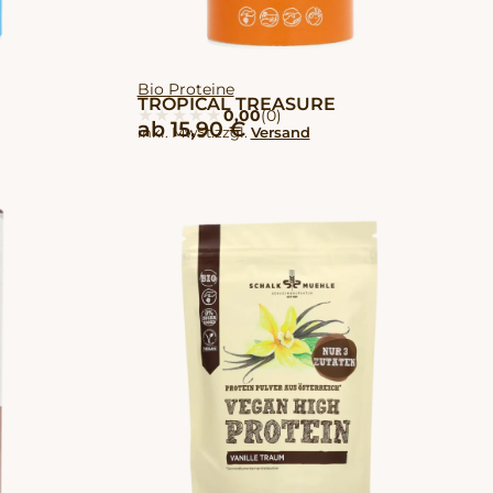
Bio Proteine
TROPICAL TREASURE
★★★★★
★★★★★
0,00
(0)
ab
15,90
€
inkl. MwSt.
zzgl.
Versand