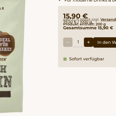
15,90
€
inkl. 10 % MwSt.
zzgl.
Versand
79,50
€
/
1000
g
Produkt enthält: 200
g
Gesamtsumme
15,90
€
In den 
Sofort verfügbar