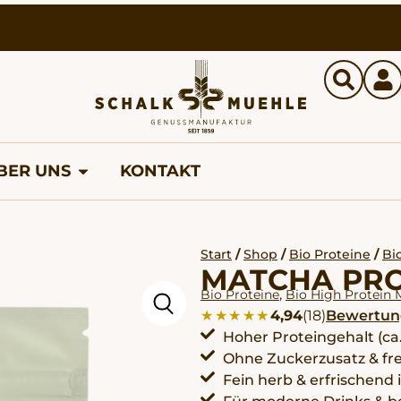
BER UNS
KONTAKT
Start
/
Shop
/
Bio Proteine
/
Bi
MATCHA PRO
,
Bio Proteine
Bio High Protein 
★★★★★
★★★★★
4,94
(18)
Bewertun
Hoher Proteingehalt (ca.
Ohne Zuckerzusatz & fre
Fein herb & erfrischen
Für moderne Drinks & b