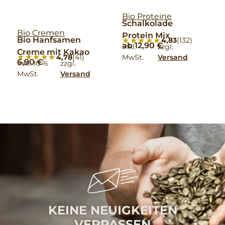
Bio Proteine
Schalkolade
Bio Cremen
Protein Mix
Bio Hanfsamen
★★★★★
★★★★★
4,83
(132)
ab
12,90
€
inkl.
zzgl.
Creme mit Kakao
★★★★★
★★★★★
4,78
(41)
MwSt.
Versand
6,90
€
inkl. 10 %
zzgl.
MwSt.
Versand
KEINE NEUIGKEITEN
VERPASSEN