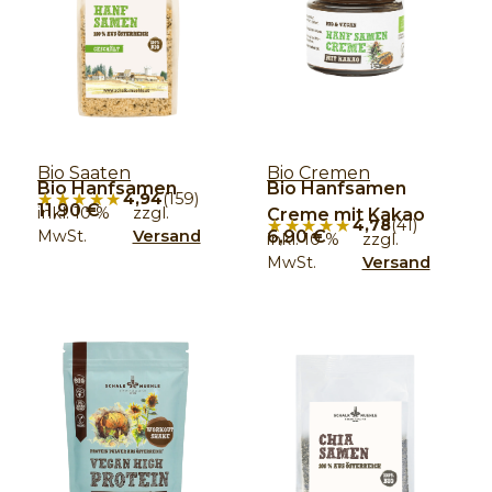
Bio Saaten
Bio Cremen
Bio Hanfsamen
Bio Hanfsamen
★★★★★
★★★★★
4,94
(159)
11,90
€
inkl. 10 %
zzgl.
Creme mit Kakao
★★★★★
★★★★★
4,78
(41)
MwSt.
Versand
6,90
€
inkl. 10 %
zzgl.
MwSt.
Versand