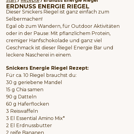
Start
/
Rezepte
/ Erdnuss Energie Riegel
ERDNUSS ENERGIE RIEGEL
Dieser Snickers Riegel ist ganz einfach zum
Selbermachen!
Egal ob zum Wandern, für Outdoor Aktivitäten
oder in der Pause: Mit pflanzlichem Protein,
cremiger Hanfschokolade und ganz viel
Geschmack ist dieser Riegel Energie Bar und
leckere Nascherei in einem.
Snickers Energie Riegel Rezept:
Für ca. 10 Riegel brauchst du:
30 g geriebene Mandel
15 g Chia samen
90 g Datteln
60 g Haferflocken
3 Reiswaffeln
3 El Essential Amino Mix*
2 El Erdnussbutter
2 reife Bananen