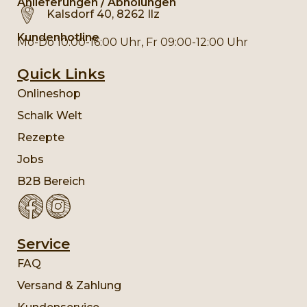
Anlieferungen / Abholungen
Kalsdorf 40, 8262 Ilz
Kundenhotline
Mo-Do 10:00-16:00 Uhr, Fr 09:00-12:00 Uhr
Quick Links
Onlineshop
Schalk Welt
Rezepte
Jobs
B2B Bereich
Service
FAQ
Versand & Zahlung