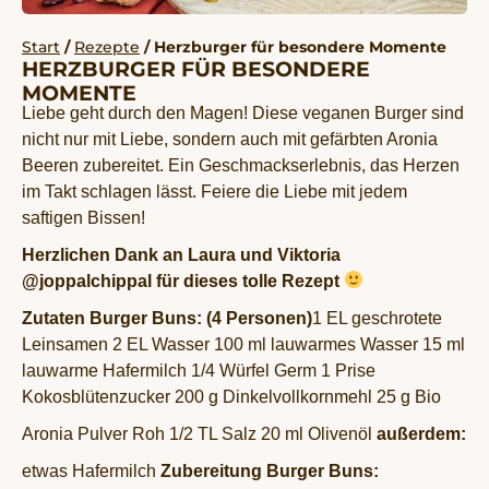
Start
/
Rezepte
/ Herzburger für besondere Momente
HERZBURGER FÜR BESONDERE
MOMENTE
Liebe geht durch den Magen! Diese veganen Burger sind
nicht nur mit Liebe, sondern auch mit gefärbten Aronia
Beeren zubereitet. Ein Geschmackserlebnis, das Herzen
im Takt schlagen lässt. Feiere die Liebe mit jedem
saftigen Bissen!
Herzlichen Dank an Laura und Viktoria
@joppalchippal für dieses tolle Rezept
Zutaten Burger Buns: (4 Personen)
1 EL geschrotete
Leinsamen
2 EL Wasser
100 ml lauwarmes Wasser
15 ml
lauwarme Hafermilch
1/4 Würfel Germ
1 Prise
Kokosblütenzucker
200 g Dinkelvollkornmehl
25 g Bio
Aronia Pulver Roh
1/2 TL Salz
20 ml Olivenöl
außerdem:
etwas Hafermilch
Zubereitung Burger Buns: