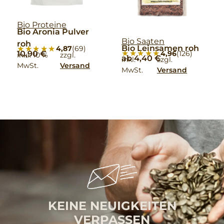
Bio Proteine
Bio Aronia Pulver
Bio Saaten
roh
Bio Leinsamen roh
★★★★★
★★★★★
4,87
(69)
★★★★★
★★★★★
4,96
(126)
10,90
€
inkl. 10 %
zzgl.
ab
4,40
€
inkl.
zzgl.
MwSt.
Versand
MwSt.
Versand
KEINE NEUIGKEITEN
VERPASSEN