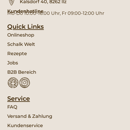
Kalsdorf 40, 8262 Ilz
Kundenhotline
Mo-Do 10:00-16:00 Uhr, Fr 09:00-12:00 Uhr
Quick Links
Onlineshop
Schalk Welt
Rezepte
Jobs
B2B Bereich
Service
FAQ
Versand & Zahlung
Kundenservice