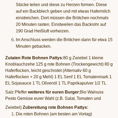
Stücke teilen und diese zu Herzen formen. Diese
auf ein Backblech geben und mit etwas Hafermilch
einstreichen. Dort müssen die Brötchen nochmals
20 Minuten rasten. Einstweilen das Backrohr auf
190 Grad Heißluft vorheizen.
Im Anschluss werden die Brötchen dann für etwa 15
Minuten gebacken.
Zutaten Rote Bohnen Pattys:
80 g Zwiebel
1 kleine
Knoblauchzehe
125 g rote Bohnen (Trockengewicht)
80 g
Haferflocken, leicht geschrotet (Alternativ 60 g
Haferflocken + 20 g Mehl)
1 EL Senf
1 EL Tomatenmark
1
EL Sojasauce
1 TL Olivenöl
1 TL Paprikapulver
1/2 TL
Salz
Pfeffer
weiteres für euren Burger:
Bio Walnuss
Pesto
Gemüse eurer Wahl (z.B. Salat, Tomaten und
Zwiebel)
Zubereitung rote Bohnen Pattys:
Die roten Bohnen (am besten am Vortag)