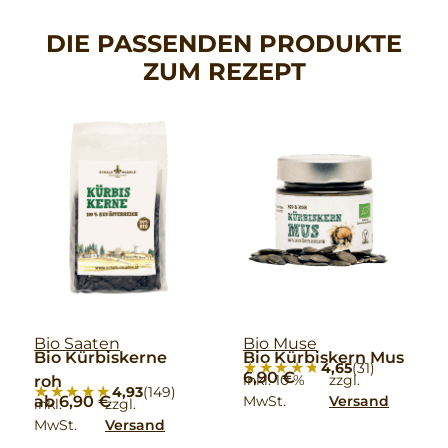
DIE PASSENDEN PRODUKTE
ZUM REZEPT
Bio Saaten
Bio Muse
Bio Kürbiskerne
Bio Kürbiskern Mus
★★★★★
★★★★★
4,65
(31)
6,90
€
inkl. 10 %
zzgl.
roh
★★★★★
★★★★★
4,93
(149)
ab
6,90
€
MwSt.
Versand
inkl.
zzgl.
MwSt.
Versand