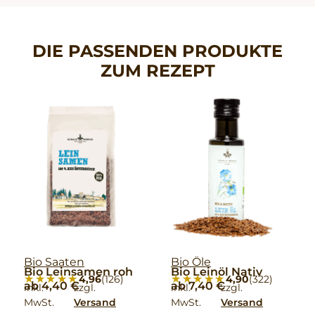
DIE PASSENDEN PRODUKTE
ZUM REZEPT
Bio Saaten
Bio Öle
Bio Leinsamen roh
Bio Leinöl Nativ
★★★★★
★★★★★
★★★★★
★★★★★
4,96
(126)
4,90
(322)
ab
4,40
€
ab
7,40
€
inkl.
zzgl.
inkl.
zzgl.
MwSt.
Versand
MwSt.
Versand