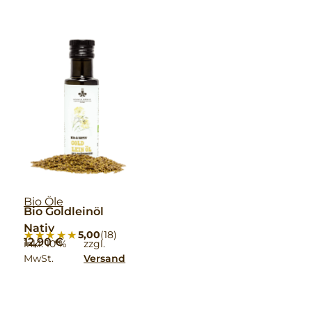
Bio Öle
Bio Goldleinöl
Nativ
★★★★★
★★★★★
5,00
(18)
12,90
€
inkl. 10 %
zzgl.
MwSt.
Versand