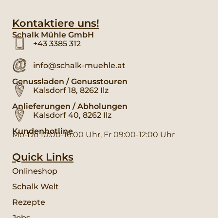
Kontaktiere uns!
Schalk Mühle GmbH
+43 3385 312
info@schalk-muehle.at
Genussladen / Genusstouren
Kalsdorf 18, 8262 Ilz
Anlieferungen / Abholungen
Kalsdorf 40, 8262 Ilz
Kundenhotline
Mo-Do 10:00-16:00 Uhr, Fr 09:00-12:00 Uhr
Quick Links
Onlineshop
Schalk Welt
Rezepte
Jobs