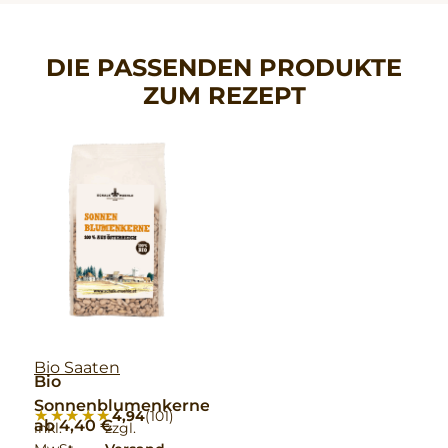
DIE PASSENDEN PRODUKTE
ZUM REZEPT
Bio Saaten
Bio
Sonnenblumenkerne
★★★★★
★★★★★
4,94
(101)
ab
4,40
€
inkl.
zzgl.