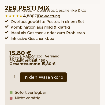
2ER PESTI MIX
Geschenksets
,
Probiersets
,
Geschenke & Co
★★★★★
★★★★★
4,88
(17)
Bewertung
Zwei ausgewählte Pestos in einem Set
Kombination aus mild & kräftig
Ideal als Geschenk oder zum Probieren
Inklusive Geschenkbox
15,80
€
inkl. 10 % MwSt.
zzgl.
Versand
98,75
€
/
1000
g
Produkt enthält: 160
g
Gesamtsumme
15,80
€
In den Warenkorb
Sofort verfügbar
Nicht vorrätig