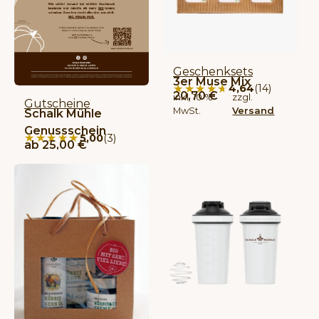
Geschenksets
3er Muse Mix
★★★★★
★★★★★
4,64
(14)
20,70
€
inkl. 10 %
zzgl.
Gutscheine
MwSt.
Versand
Schalk Mühle
Genussschein
★★★★★
★★★★★
5,00
(3)
ab
25,00
€