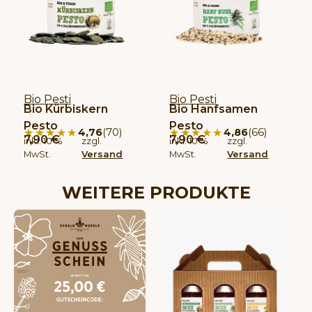
Bio Pesti
Bio Pesti
Bio Kürbiskern
Bio Hanfsamen
Pesto
Pesto
★★★★★
★★★★★
★★★★★
★★★★★
4,76
(70)
4,86
(66)
7,90
€
7,90
€
inkl. 10 %
zzgl.
inkl. 10 %
zzgl.
MwSt.
Versand
MwSt.
Versand
WEITERE PRODUKTE