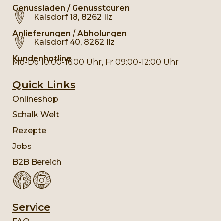
Genussladen / Genusstouren
Kalsdorf 18, 8262 Ilz
Anlieferungen / Abholungen
Kalsdorf 40, 8262 Ilz
Kundenhotline
Mo-Do 10:00-16:00 Uhr, Fr 09:00-12:00 Uhr
Quick Links
Onlineshop
Schalk Welt
Rezepte
Jobs
B2B Bereich
Service