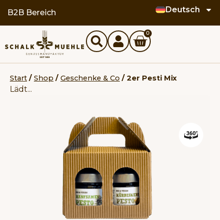
Deutsch
springen
B2B Bereich
0
Start
/
Shop
/
Geschenke & Co
/ 2er Pesti Mix
Lädt...