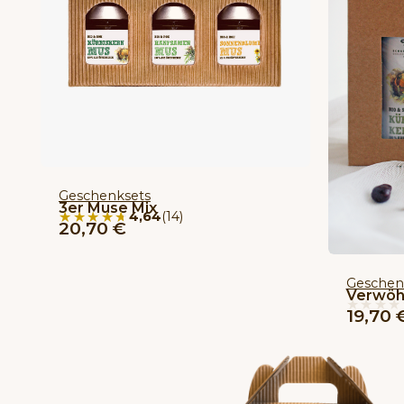
Geschenksets
3er Muse Mix
★★★★★
★★★★★
4,64
(14)
20,70
€
Geschen
Verwöh
★★★★
★★★★
19,70