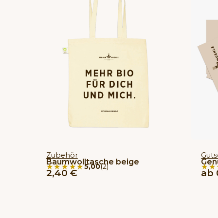
Zubehör
Guts
Baumwolltasche beige
Gen
★★★★★
★★★★★
★★
★★
5,00
(2)
2,40
€
ab