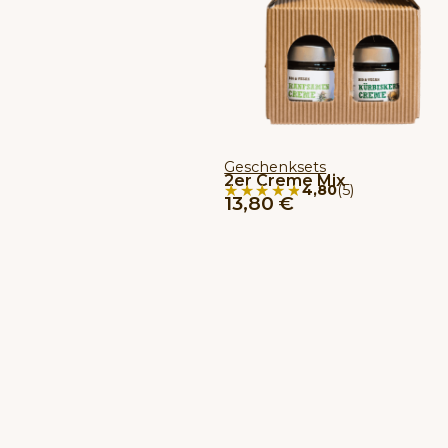
Geschenksets
2er Creme Mix
★★★★★
★★★★★
4,80
(5)
13,80
€