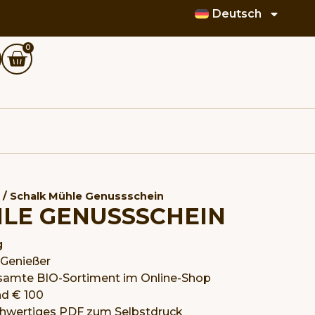
Deutsch
0
/ Schalk Mühle Genussschein
LE GENUSSSCHEIN
g
 Genießer
gesamte BIO-Sortiment im Online-Shop
und € 100
ochwertiges PDF zum Selbstdruck