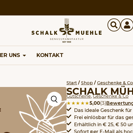
ER UNS
KONTAKT
Start
/
Shop
/
Geschenke & Co
SCHALK MÜH
,
Gutscheine
Geschenke & Co
★★★★★
★★★★★
5,00
(3)
Bewertun
Das ideale Geschenk für
Frei einlösbar für das 
Erhältlich in € 25, € 50 
Sofort per E-Mail als h