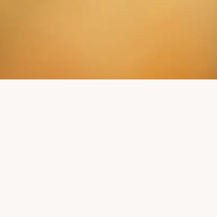
 NEUIGKEITEN VER
Leser:innen unseres Mühlenkuriers erfahren mehr.