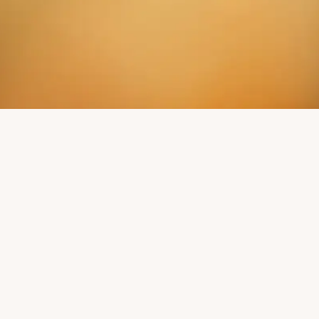
 NEUIGKEITEN VER
Leser:innen unseres Mühlenkuriers erfahren mehr.
Mühlenkurier abonnieren