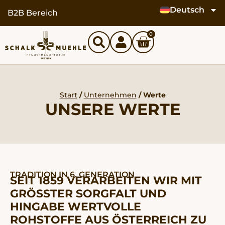
Deutsch
springen
B2B Bereich
0
Start
/
Unternehmen
/ Werte
UNSERE WERTE
TRADITION IN 6. GENERATION
SEIT 1859 VERARBEITEN WIR MIT
GRÖSSTER SORGFALT UND H
INGABE WERTVOLLE R
OHSTOFFE AUS ÖSTERREICH ZU H