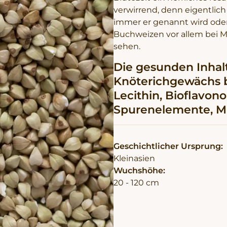
verwirrend, denn eigentlich
immer er genannt wird oder 
Buchweizen vor allem bei M
sehen.
Die gesunden Inhal
Knöterichgewächs be
Lecithin, Bioflavono
Spurenelemente, Mi
Geschichtlicher Ursprung:
Kleinasien
Wuchshöhe:
20 - 120 cm