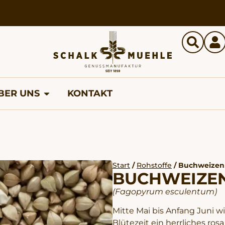
BER UNS
KONTAKT
Start
/
Rohstoffe
/ Buchweizen
BUCHWEIZE
(Fagopyrum esculentum)
Mitte Mai bis Anfang Juni w
Blütezeit ein herrliches ros