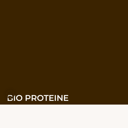
BIO PROTEINE
Unsere Bio Proteine stehen für pflanzliche
Vielfalt, hochwertige Rohstoffe und bewusste
Ernährung. Aus ausgewählten Zutaten aus