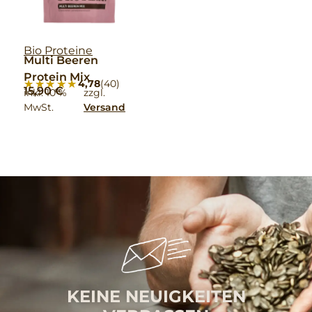
Bio Proteine
Multi Beeren
Protein Mix
★★★★★
★★★★★
4,78
(40)
15,90
€
inkl. 10 %
zzgl.
MwSt.
Versand
KEINE NEUIGKEITEN